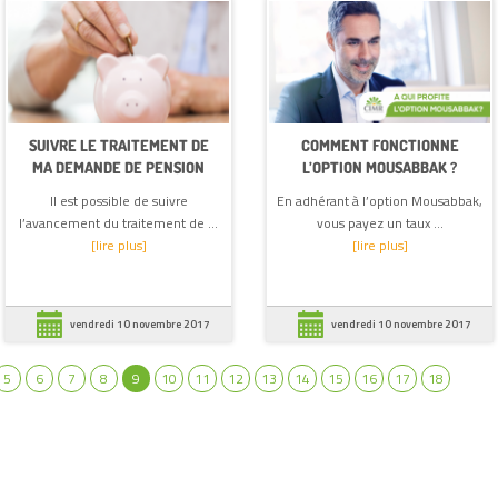
SUIVRE LE TRAITEMENT DE
COMMENT FONCTIONNE
MA DEMANDE DE PENSION
L’OPTION MOUSABBAK ?
Il est possible de suivre
En adhérant à l’option Mousabbak,
l’avancement du traitement de ...
vous payez un taux ...
[lire plus]
[lire plus]
vendredi 10 novembre 2017
vendredi 10 novembre 2017
5
6
7
8
9
10
11
12
13
14
15
16
17
18