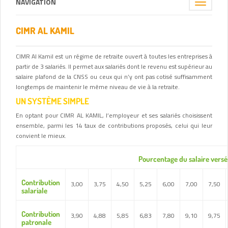
NAVIGATION
Toggle
navigation
CIMR AL KAMIL
CIMR Al Kamil est un régime de retraite ouvert à toutes les entreprises à
partir de 3 salariés. Il permet aux salariés dont le revenu est supérieur au
salaire plafond de la CNSS ou ceux qui n’y ont pas cotisé suffisamment
longtemps de maintenir le même niveau de vie à la retraite.
UN SYSTÈME SIMPLE
En optant pour CIMR AL KAMIL, l’employeur et ses salariés choisissent
ensemble, parmi les 14 taux de contributions proposés, celui qui leur
convient le mieux.
Pourcentage du salaire versé
Contribution
3,00
3,75
4,50
5,25
6,00
7,00
7,50
salariale
Contribution
3,90
4,88
5,85
6,83
7,80
9,10
9,75
patronale