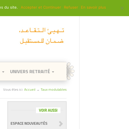
es du site.
Accepter et Continuer
Refuser
En savoir plus
 à la CIMR ?
FAQ
Contacts
العربية
E
UNIVERS RETRAITÉ
Vous êtes ici:
Accueil
→
Taux modulables
VOIR AUSSI
ESPACE NOUVEAUTÉS