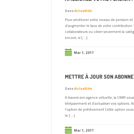
Dans:
Actualités
Pour améliorer votre niveau de pension et 
d’augmenter le taux de votre contribution.
collaborateurs ou cibler seulement la catég
encore, si […]
Mar 1, 2017
METTRE À JOUR SON ABONN
Dans:
Actualités
A travers son agence virtuelle, la CIMR vou
télépaiement et d’actualiser vos options. Ain
l’option de prélèvement Cette option vous
le […]
Mar 1, 2017