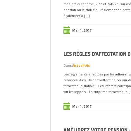
manière autonome, 7j/7 et 24h/24, sur vot
pension ou le statut du règlement de cette
également à […]
Mar 1, 2017
LES RÈGLES D’AFFECTATION 
Dans:
Actualités
Les règlements effectués par les adhérents à
créances. Ainsi, ils permettent de couvrir d
trimestrielle globale ; Les intérêts corresp
sur les rappels ; La surprime trimestrielle 
Mar 1, 2017
AMÉLIOREZ VOTRE PENSION 