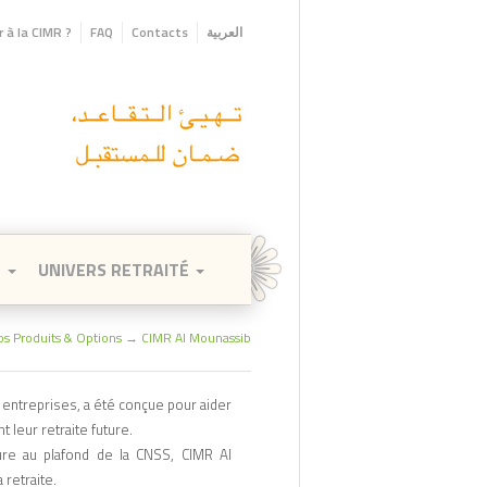
 à la CIMR ?
FAQ
Contacts
العربية
E
UNIVERS RETRAITÉ
os Produits & Options
→
CIMR Al Mounassib
entreprises, a été conçue pour aider
t leur retraite future.
eure au plafond de la CNSS, CIMR Al
 retraite.