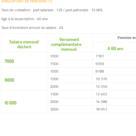
SIMULATIONS DE PENSIONS (1)
Taux de cotisation : part salariale : 12% / part patronale : 15.60%.
Age à la souscription : 40 ans.
Taux d’évolution annuel du salaire : 4%.
Pension mensue
Versement
Salaire mensuel
complémentaire
déclaré
A 60 ans
mensuel
1000
7181
7000
1500
9359
1000
8188
1500
10 370
8000
2000
12 556
1500
12 402
2000
14 588
10 000
3000
18 951