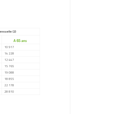
lle (2)
A 65 ans
10 917
14 228
12 447
15 765
19 088
18 855
22 178
28 810