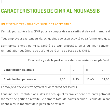
CARACTÉRISTIQUES DE CIMR AL MOUNASSIB
UN SYSTEME TRANSPARENT, SIMPLE ET ACCESSIBLE
L’employeur adhère à la CIMR pour le compte de ses salariés et devient membre d
Tout employeur exerçant au Maroc, quelque soit son activité ou sa forme juridique,
L’entreprise choisit parmi la variété de taux proposée, celui qui leur convien
rémunération supérieure au plafond du régime de base de la CNSS.
Pourcentage de la partie de salaire supérieure au plafond
Contribution salariale
6
7
8
9
Contribution patronale
7,80
9,10
10,40
11,70
Ce taux peut d’ailleurs être différent selon le statut des salariés.
Chacune des contributions des salariés, qu’elles proviennent des parts patronale
moment de partir en retraite, le nombre total de points acquis au cours de la carr
donne ainsi le montant de la pension de retraite.