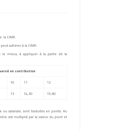
e la CIMR.
 peut adhérer à la CIMR.
t le mieux, à appliquer à la partie de la
 versé en contribution
10
11
12
13
14,30
15,60
 ou salariale, sont traduites en points. Au
ière est multiplié par la valeur du point et