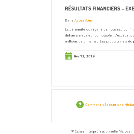
RÉSULTATS FINANCIERS – EXE
Dans:
Actualités
La pérennité du régime de nouveau confirm
dirhams en valeur comptable ; L’excédent d’
millions de dirhams ; Les produits nets du
Avr 13, 2019
Comment déposer une récla
© Caisse Interprofessionnelle Marocaine 