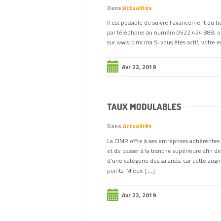
Dans:
Actualités
Il est possible de suivre l’avancement du 
par téléphone au numéro 0522 424 888, ou 
sur www.cimr.ma Si vous êtes actif, votre 
Avr 22, 2019
TAUX MODULABLES
Dans:
Actualités
La CIMR offre à ses entreprises adhérentes l
et de passer à la tranche supérieure afin de
d’une catégorie des salariés, car cette au
points. Mieux, […]
Avr 22, 2019