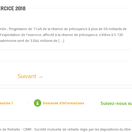
RCICE 2018
ée ; Progression de 11,4% de la réserve de prévoyance à plus de 56 milliards de
exploitation de l’exercice, affecté à la réserve de prévoyance, s’élève à 5 720
 patrimoine sont de 3 044 millions de […]
Suivant →
Suivez-nous su
mation ?
Demande d’informations
de Retraite - CIMR : Société mutuelle de retraite régie par les dispositions du titre 