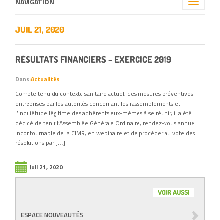
NAVIGATION
Toggle
navigation
JUIL 21, 2020
RÉSULTATS FINANCIERS – EXERCICE 2019
Dans:
Actualités
Compte tenu du contexte sanitaire actuel, des mesures préventives
entreprises par les autorités concernant les rassemblements et
l’inquiétude légitime des adhérents eux-mêmes à se réunir, il a été
décidé de tenir l’Assemblée Générale Ordinaire, rendez-vous annuel
incontournable de la CIMR, en webinaire et de procéder au vote des
résolutions par […]
Juil 21, 2020
VOIR AUSSI
ESPACE NOUVEAUTÉS