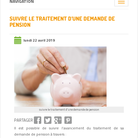
NAVIGATION
Toggle
navigation
SUIVRE LE TRAITEMENT D’UNE DEMANDE DE
PENSION
lundi 22 avril 2019
suivre le traitement d’une demande de pension
PARTAGER
Il est possible de suivre l’avancement du traitement de sa
demande de pension à travers :