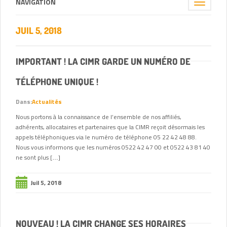
NAVIGATION
Toggle
navigation
JUIL 5, 2018
IMPORTANT ! LA CIMR GARDE UN NUMÉRO DE
TÉLÉPHONE UNIQUE !
Dans:
Actualités
Nous portons à la connaissance de l’ensemble de nos affiliés,
adhérents, allocataires et partenaires que la CIMR reçoit désormais les
appels téléphoniques via le numéro de téléphone 05 22 42 48 88.
Nous vous informons que les numéros 0522 42 47 00 et 0522 43 81 40
ne sont plus […]
Juil 5, 2018
NOUVEAU ! LA CIMR CHANGE SES HORAIRES