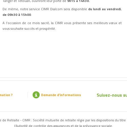
Tanger et Tétouan, ouvriront leur porte de
9h15 à 14h30.
De même, notre service CIMR Dialcom sera disponible
du lundi au vendredi
,
de 09h30 à 15h00
.
A l’occasion de ce mois sacré, la CIMR vous présente ses meilleurs vœux et
vous souhaite succès et prospérité.
Suivez-nous su
mation ?
Demande d’informations
de Retraite - CIMR : Société mutuelle de retraite régie par les dispositions du titre 
l’Autorité de contrôle des assurances et de la prévoyance sociale.