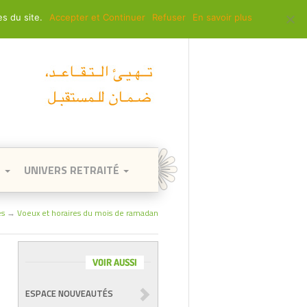
es du site.
Accepter et Continuer
Refuser
En savoir plus
 à la CIMR ?
FAQ
Contacts
العربية
E
UNIVERS RETRAITÉ
és
→
Voeux et horaires du mois de ramadan
VOIR AUSSI
ESPACE NOUVEAUTÉS