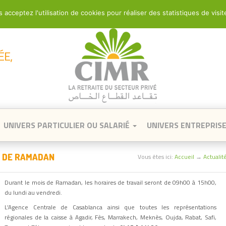
 acceptez l'utilisation de cookies pour réaliser des statistiques de visit
Qui sommes nous ?
Pourquoi adhérer
UNIVERS PARTICULIER OU SALARIÉ
UNIVERS ENTREPRIS
S DE RAMADAN
Vous êtes ici:
Accueil
→
Actualit
Durant le mois de Ramadan, les horaires de travail seront de 09h00 à 15h00,
du lundi au vendredi.
L’Agence Centrale de Casablanca ainsi que toutes les représentations
régionales de la caisse à Agadir, Fès, Marrakech, Meknès, Oujda, Rabat, Safi,