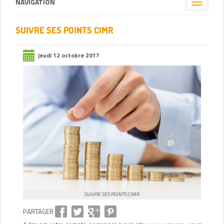
NAVIGATION
Toggle
navigation
SUIVRE SES POINTS CIMR
jeudi 12 octobre 2017
SUIVRE SES POINTS CIMR
PARTAGER