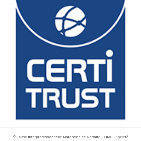
© Caisse Interprofessionnelle Marocaine de Retraite - CIMR : Société