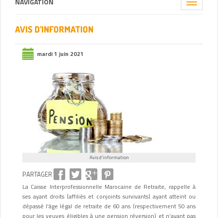
NAVIGATION
Toggle
navigation
AVIS D’INFORMATION
mardi 1 juin 2021
Avis d’information
PARTAGER
La Caisse Interprofessionnelle Marocaine de Retraite, rappelle à
ses ayant droits (affiliés et conjoints survivants) ayant atteint ou
dépassé l’âge légal de retraite de 60 ans (respectivement 50 ans
pour les veuves éligibles à une pension réversion) et n’ayant pas