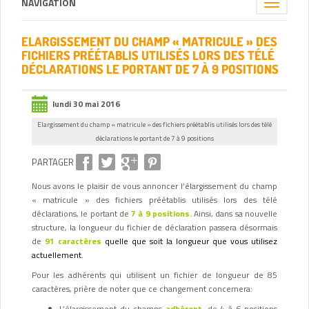
NAVIGATION
Toggle
navigation
ELARGISSEMENT DU CHAMP « MATRICULE » DES
FICHIERS PRÉÉTABLIS UTILISÉS LORS DES TÉLÉ
DÉCLARATIONS LE PORTANT DE 7 À 9 POSITIONS
lundi 30 mai 2016
Elargissement du champ « matricule » des fichiers préétablis utilisés lors des télé
déclarations le portant de 7 à 9 positions
PARTAGER
Nous avons le plaisir de vous annoncer l’élargissement du champ
« matricule » des fichiers préétablis utilisés lors des télé
déclarations, le portant de
7 à 9 positions.
Ainsi, dans sa nouvelle
structure, la longueur du fichier de déclaration passera désormais
de
91 caractères
quelle que soit la longueur que vous utilisez
actuellement.
Pour les adhérents qui utilisent un fichier de longueur de 85
caractères, prière de noter que ce changement concernera:
L’élargissement du champs
adhérent
, de 4 à 6 positions