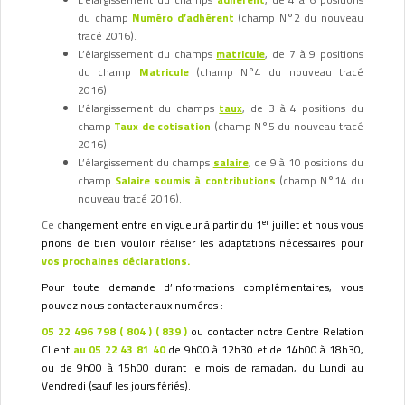
du champ
Numéro d’adhérent
(champ N°2 du nouveau
tracé 2016).
L’élargissement du champs
matricule
, de 7 à 9 positions
du champ
Matricule
(champ N°4 du nouveau tracé
2016).
L’élargissement du champs
taux
, de 3 à 4 positions du
champ
Taux de cotisation
(champ N°5 du nouveau tracé
2016).
L’élargissement du champs
salaire
, de 9 à 10 positions du
champ
Salaire soumis à contributions
(champ N°14 du
nouveau tracé 2016).
er
Ce c
hangement entre en vigueur à partir du 1
juillet et nous vous
prions de bien vouloir réaliser les adaptations nécessaires pour
vos prochaines déclarations.
Pour toute demande d’informations complémentaires, vous
pouvez nous contacter aux numéros :
05 22 496 798 ( 804 ) ( 839 )
ou contacter notre Centre Relation
Client
au 05 22 43 81 40
de 9h00 à 12h30 et de 14h00 à 18h30,
ou de 9h00 à 15h00 durant le mois de ramadan, du Lundi au
Vendredi (sauf les jours fériés).