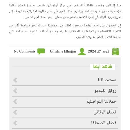
منذ إنشائها، وضعت CIMR الشخص في مركز أولوياتها وتسعى جاهدة لتعزيز ثقافة
مؤسسية مسؤولة ومستدامة. ويندرج هذا التميز في إطار مقاربة استراتيجية تهدف إلى
تعزيز دورها الرائد في إدارة التقاعد بالمغرب، مع ضمان النمو المستدام والشامل.
إن الحصول على هذه العلامة يشجع CIMR على مواصلة مسيرته نحو مساهمة أكبر في
التنمية الاقتصادية والاجتماعية للمملكة، بما ينسجم مع أهداف التنمية المستدامة التي
حددها الاتحاد العام لمقاولات المغرب.
أكتوبر 21, 2024
Ghizlane Elhajjar
No Comments
شاهد ايضا
مستجداتنا
رواق الفيديو
حملاتنا التواصلية
فضاء الوثائق
فضاء الصحافة