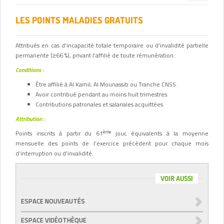
navigation
LES POINTS MALADIES GRATUITS
Attribués en cas d’incapacité totale temporaire ou d’invalidité partielle
permanente (≥66 %), privant l’affilié de toute rémunération.
Conditions :
Être affilié à Al Kamil, Al Mounassib ou Tranche CNSS.
Avoir contribué pendant au moins huit trimestres.
Contributions patronales et salariales acquittées.
Attribution :
ème
Points inscrits à partir du 61
jour, équivalents à la moyenne
mensuelle des points de l’exercice précédent pour chaque mois
d’interruption ou d’invalidité.
VOIR AUSSI
ESPACE NOUVEAUTÉS
ESPACE VIDÉOTHÈQUE