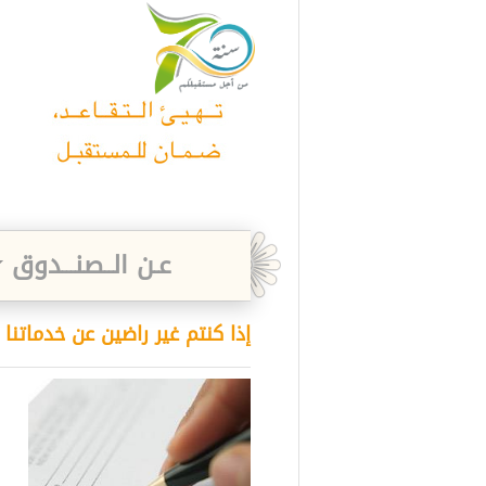
عـن الــصنـــدوق
إذا كنتم غير راضين عن خدماتنا 