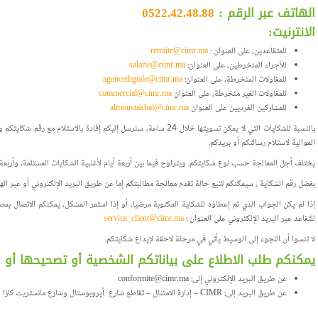
الهاتف عبر الرقم :
0522.42.48.88
الانترنيت:
للمتقاعدين، على العنوان :
retraite@cimr.ma
للأجراء المنخرطين، على العنوان:
salarie@cimr.ma
للمقاولات المنخرطة، على العنوان:
agencedigtale@cimr.ma
للمقاولات الغير منخرطة، على العنوان
commercial@cimr.ma
للمشاركين الفرديين على العنوان
almoustakbal@cimr.ma
بالنسبة للشكايات التي لا يمكن تسويتها خلال 24 ساعة، سنرسل إليكم إفادة بالا
الموالية لاستلام رسالتكم أو بريدكم.
يختلف أجل المعالجة حسب نوع شكايتكم. ويتراوح فيما بين أربعة أيام لأغلبية الشكايات المستلمة، وأربعة
بفضل رقم الشكاية ، سيمكنكم تتبع حالة تقدم معالجة مطالبتكم إما عن طريق البريد الإلكتروني أو عبر الها
إذا لم يكن الجواب الذي تم إعطاؤه للشكاية المكتوبة مرضيا، أو إذا استمر المشكل، يمكنكم الاتصال بم
للتقاعد عبر البريد الإلكتروني على العنوان :
service_client@cimr.ma
لا تنسوا أن اللجوء إلى الوسيط يأتي في مرحلة لاحقة لإيداع شكايتكم.
يمكنكم طلب الاطلاع على بياناتكم الشخصية أو تصحيحها أو ا
عن طريق البريد الإلكتروني إلى: conformite@cimr.ma
عن طريق البريد إلى: CIMR – إدارة الامتثال – تقاطع شارع أيروبوستال وشارع مانستريت كازا أنفا. الحي الحسني . الدار البيضاء.